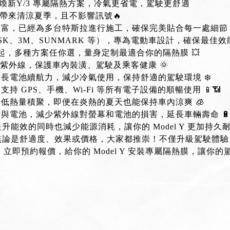
！煥新Y/3 專屬隔熱方案，冷氣更省電，駕駛更舒適
Y，帶來清涼夏季，且不影響訊號🔥
豐富，已經為多台特斯拉進行施工，確保完美貼合每一處細節 
SK、3M、SUNMARK 等），專為電動車設計，確保最佳效能
99 起，多種方案任你選，量身定制最適合你的隔熱膜 💥
%紫外線，保護車內裝潢、駕駛及乘客健康 🌞
延長電池續航力，減少冷氣使用，保持舒適的駕駛環境 ❄️
持 GPS、手機、Wi-Fi 等所有電子設備的順暢使用 📱📶
降低熱量積聚，即便在炎熱的夏天也能保持車內涼爽 🧊
備與電池，減少紫外線對螢幕和電池的損害，延長車輛壽命 
升能效的同時也減少能源消耗，讓你的 Model Y 更加持久耐用
，無論是舒適度、效果或價格，大家都推崇！不僅升級駕駛體驗
】立即預約報價，給你的 Model Y 安裝專屬隔熱膜，讓