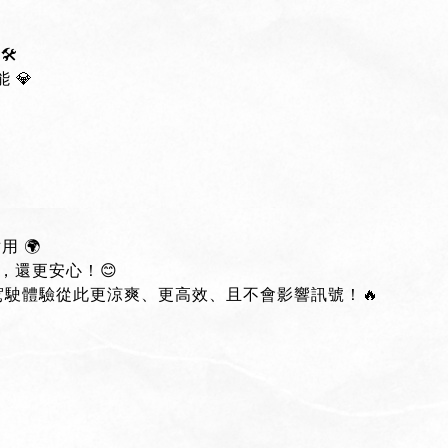
️
 💎

 🌍
，還更安心！😊
你的駕駛體驗從此更涼爽、更高效、且不會影響訊號！🔥