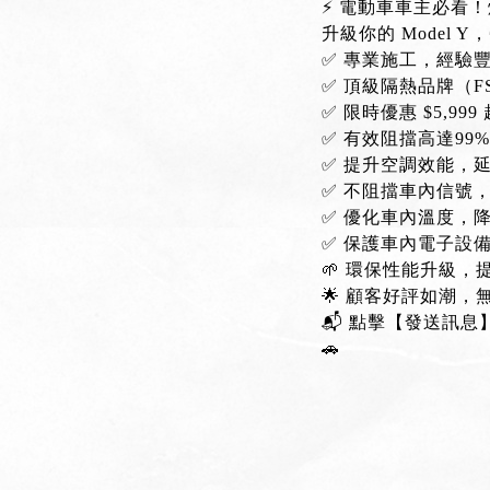
⚡️ 電動車車主必看
升級你的 Model 
✅ 專業施工，經驗
✅ 頂級隔熱品牌（F
✅ 限時優惠 $5,9
✅ 有效阻擋高達99
✅ 提升空調效能，
✅ 不阻擋車內信號，支
✅ 優化車內溫度，
✅ 保護車內電子設
🌱 環保性能升級，提
🌟 顧客好評如潮
📬 點擊【發送訊息
🚗