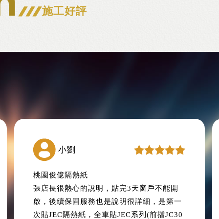
m
施工好評
小劉
桃園俊億隔熱紙
張店長很熱心的說明，貼完3天窗戶不能開
啟，後續保固服務也是說明很詳細，是第一
次貼JEC隔熱紙，全車貼JEC系列(前擋JC30