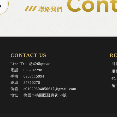
Cont
聯絡我們
@426kpuwc
回
033702298
服
0937115994
代
37810278
施
c01020304050617@gmail.com
桃園市桃園區延壽街58號