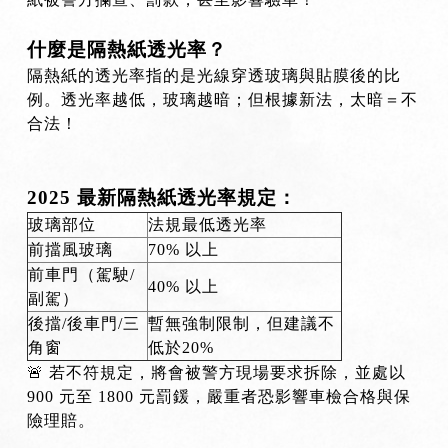
什麼是隔熱紙透光率？
隔熱紙的透光率指的是光線穿透玻璃與貼膜後的比
例。透光率越低，玻璃越暗；但根據新法，太暗＝不
合法！
2025 最新隔熱紙透光率規定：
玻璃部位
法規最低透光率
前擋風玻璃
70% 以上
前車門（駕駛/
40% 以上
副駕）
後擋/後車門/三
暫無強制限制，但建議不
角窗
低於20%
🚨 若不符規定，將會被警方現場要求拆除，並處以
900 元至 1800 元罰鍰，嚴重者恐影響車檢合格與保
險理賠。