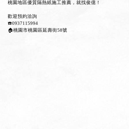
桃園地區優質隔熱紙施工推薦，就找俊億！
歡迎預約洽詢
☎️0937115994
🏠桃園市桃園區延壽街58號