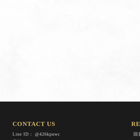
@426kpuwc
回