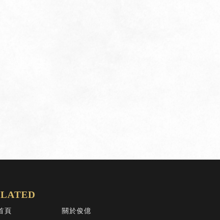
首頁
關於俊億